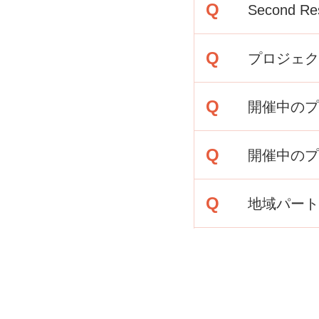
Q
Second 
Second R
Q
プロジェク
レストランイ
詳しくは
［AB
Second R
Q
開催中のプ
催されます。
Second R
Q
開催中のプ
参加いただけ
す。詳しくは
［
事前予約が必
Q
地域パート
おりますので
当サイトのコ
参画を検討中
各イベントへ
リーの流れも