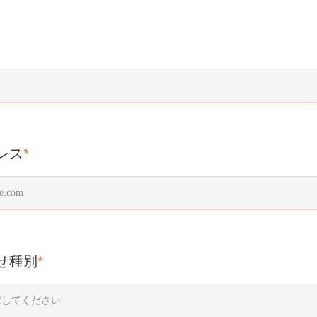
レス
*
せ種別
*