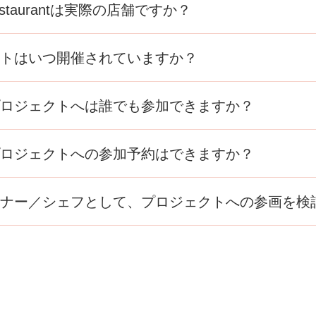
Restaurantは実際の店舗ですか？
estaurantは常設のレストランではなく、シェフが地域さまざま
トはいつ開催されていますか？
ベントを行うプロジェクトです。
OUT］
をご覧ください。
estaurantは常設店舗ではなく、各地域で期間限定のポップアッ
ロジェクトへは誰でも参加できますか？
開催日程や場所は、当サイトの
［PROJECT］
で随時ご案内して
estaurantのプロジェクトとして開催するレストラン営業には、
ロジェクトへの参加予約はできますか？
ます。開催内容によっては定員が設定される場合、予約必須
PROJECT］
の各開催情報をご覧ください。
要な場合は
［PROJECT］
の各開催情報ページに予約リンクや連
ナー／シェフとして、プロジェクトへの参画を検
、そちらをご覧ください。
ンタクトフォームや、当プロジェクトのSNSからお問い合わせ
の方は、
［JOIN US］
をご覧ください。詳細をご確認いただけ
のご予約を承ることはできません。
記載しております。